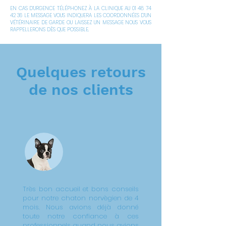
EN CAS D’URGENCE TÉLÉPHONEZ À LA CLINIQUE AU
01 48 74
42 36
LE MESSAGE VOUS INDIQUERA LES COORDONNÉES D’UN
VÉTÉRINAIRE DE GARDE OU LAISSEZ UN MESSAGE NOUS VOUS
RAPPELLERONS DÈS QUE POSSIBLE.
Quelques retours
de nos clients
Très bon accueil et bons conseils
pour notre chaton norvègien de 4
mois. Nous avions déjà donné
toute notre confiance à ces
professionnels quand nous avions