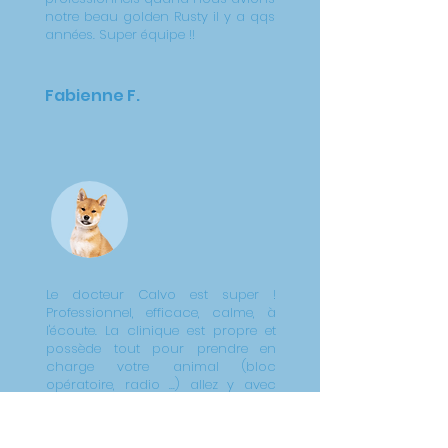
notre beau golden Rusty il y a qqs
années. Super équipe !!
Fabienne F.
Le docteur Calvo est super !
Professionnel, efficace, calme, à
l'écoute. La clinique est propre et
possède tout pour prendre en
charge votre animal (bloc
opératoire, radio ...) allez y avec
confiance.